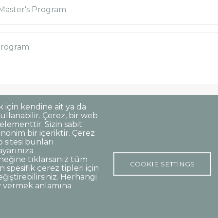
 Master's Program
Program
k için kendine ait ya da
essing
Disclaimer
Corporate Identity
llanabilir. Çerez, bir web
elementtir. Sizin sabit
nim bir içeriktir. Çerez
sitesi bunları
8 06420, Kolej Çankaya - Ankara
ayarınıza
eğine tıklarsanız tüm
COOKIE SETTINGS
spesifik çerez tipleri için
eğiştirebilirsiniz. Herhangi
y vermek anlamına
p