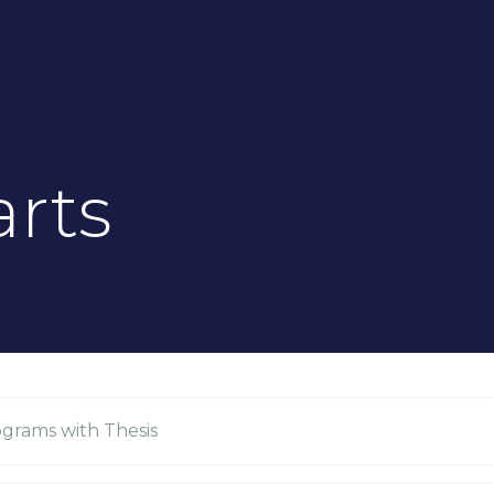
rts
ograms with Thesis