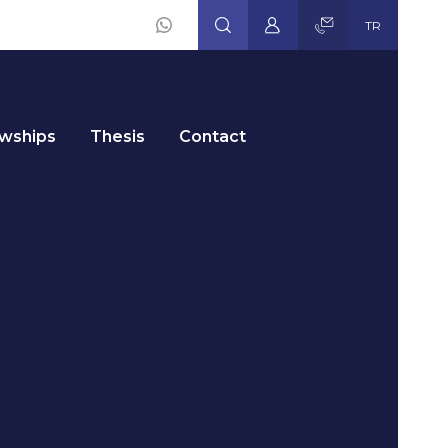
TR
Social
Icons
owships
Thesis
Contact