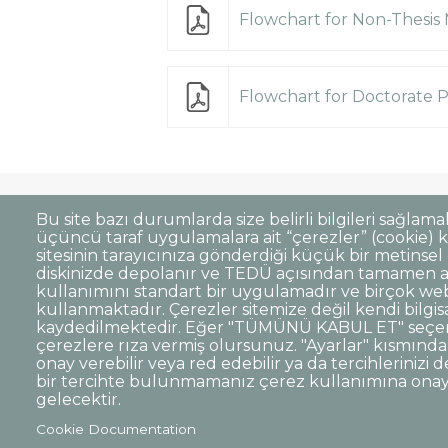
Flowchart for Non-Thesis
Flowchart for Doctorate 
Bu site bazı durumlarda size belirli bilgileri sağlama
Clarification Text on Personal Data Proc
Dipnot
üçüncü taraf uygulamalara ait “çerezler” (cookie) ku
sitesinin tarayıcınıza gönderdiği küçük bir metinsel 
Open Consent Statement
diskinizde depolanır ve TEDÜ açısından tamamen ano
kullanımını standart bir uygulamadır ve birçok web 
© TED University. Ziya Gökalp Caddesi No:4
kullanmaktadır. Çerezler sitemize değil kendi bilgis
kaydedilmektedir. Eğer "TÜMÜNÜ KABUL ET" seçen
çerezlere rıza vermiş olursunuz. "Ayarlar" kısmından 
TED
TED
TED
TED
TED
onay verebilir veya red edebilir ya da tercihlerinizi d
University
University
University
University
University
Contact
bir tercihte bulunmamanız çerez kullanımına ona
Twitter
YouTube
Facebook
Instagram
LinkedIn
via
gelecektir.
page
channel
page
page
page
WhatsAp
Cookie Documentation