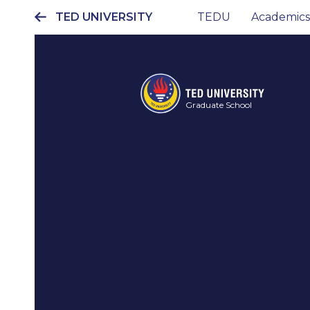
TED UNIVERSITY
TEDU
Academics
Ana
gezinti
menüsü
Graduate School