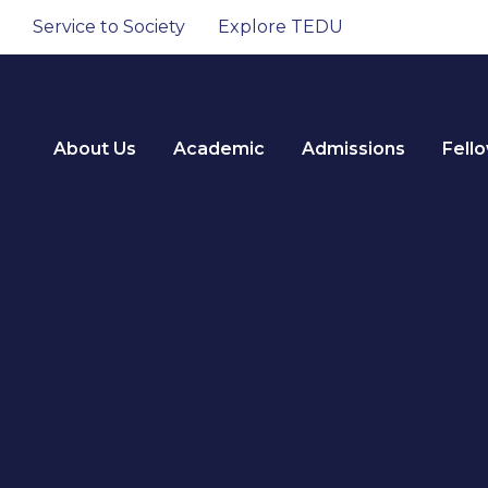
Service to Society
Explore TEDU
About Us
Academic
Admissions
Fell