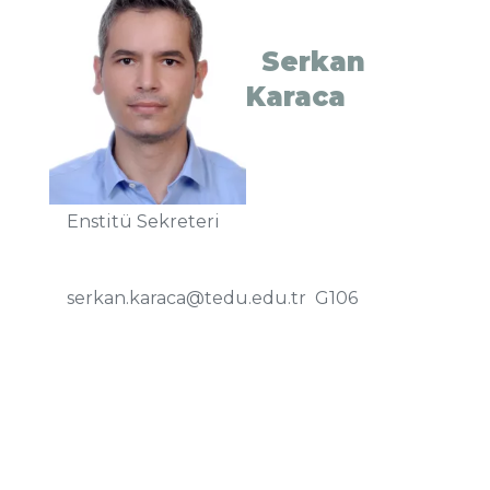
Serkan
Karaca
Enstitü Sekreteri
serkan.karaca@tedu.edu.tr G106