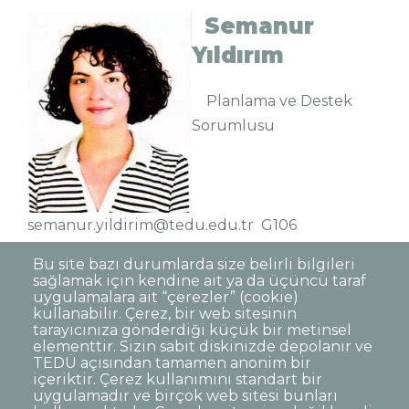
Semanur
Yıldırım
Planlama ve Destek
Sorumlusu
semanur.yildirim@tedu.edu.tr G106
Bu site bazı durumlarda size belirli bilgileri
sağlamak için kendine ait ya da üçüncü taraf
uygulamalara ait “çerezler” (cookie)
kullanabilir. Çerez, bir web sitesinin
tarayıcınıza gönderdiği küçük bir metinsel
elementtir. Sizin sabit diskinizde depolanır ve
TEDÜ açısından tamamen anonim bir
Dipnot
Sıkça Sorulan Sorular
içeriktir. Çerez kullanımını standart bir
uygulamadır ve birçok web sitesi bunları
Kişisel Verilerin Korunması