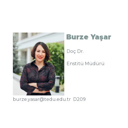
Burze Yaşar
Doç Dr.
Enstitü Müdürü
burze.yasar@tedu.edu.tr D209