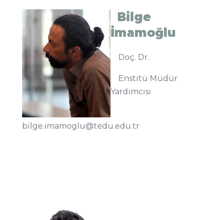
Bilge
İmamoğlu
Doç. Dr.
Enstitü Müdür
Yardımcısı
bilge.imamoglu@tedu.edu.tr