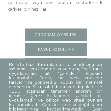
ve devlet veya sivil toplum sektörlerinde
kariyer için hazırlar.
PROGRAM WEBSİTESİ
KABUL KOŞULLARI
ŞİMDİ BAŞVUR
Bu site bazı durumlarda size belirli bilgileri
sağlamak için kendine ait ya da üçüncü taraf
uygulamalara ait “çerezler” (cookie)
kullanabilir. Çerez, bir web sitesinin
tarayıcınıza gönderdiği küçük bir metinsel
elementtir. Sizin sabit diskinizde depolanır ve
TEDÜ açısından tamamen anonim bir
Dipnot
Sıkça Sorulan Sorular
içeriktir. Çerez kullanımını standart bir
uygulamadır ve birçok web sitesi bunları
Kişisel Verilerin Korunması
kullanmaktadır. Çerezler sitemize değil kendi
Gizlilik Politikası
Sorumluluk Reddi
bilgisayarınıza kaydedilmektedir. Eğer