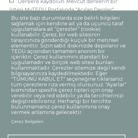
Derslere kaydolun. Mevcut derslerin bir
listesi MyTEDU Portalında "Açılan Dersler"
başlığı altında mevcuttur.
Bu site bazı durumlarda size belirli bilgileri
sağlamak için kendine ait ya da üçüncü taraf
uygulamalara ait “çerezler” (cookie)
kullanabilir. Çerez, bir web sitesinin
tarayıcınıza gönderdiği küçük bir metinsel
elementtir. Sizin sabit diskinizde depolanır ve
TEDÜ açısından tamamen anonim bir
Dipnot
Sıkça Sorulan Sorular
içeriktir. Çerez kullanımını standart bir
uygulamadır ve birçok web sitesi bunları
Kişisel Verilerin Korunması
kullanmaktadır. Çerezler sitemize değil kendi
Gizlilik Politikası
Sorumluluk Reddi
bilgisayarınıza kaydedilmektedir. Eğer
"TÜMÜNÜ KABUL ET" seçeneğine tıklarsanız
Açık Rıza
Kurumsal Kimlik
tüm çerezlere rıza vermiş olursunuz. "Ayarlar"
kısmından spesifik çerez tipleri için onay
© TED Üniversitesi. Ziya Gökalp Caddesi No:48 06420, Kolej
verebilir veya red edebilir ya da tercihlerinizi
Çankaya ANKARA
değiştirebilirsiniz. Herhangi bir tercihte
bulunmamanız çerez kullanımına onay
vermek anlamına gelecektir.
TED
TED
TED
TED
TED
Çerez Belgeleri
Üniversitesi
Üniversitesi
Üniversitesi
Üniversitesi
Üniversitesi
WhatsApp
Twitter
YouTube
Facebook
Instagram
LinkedIn
ile
sayfası
kanalı
sayfası
sayfası
sayfası
iletişime
geç