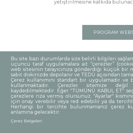
yetiştirilmesine katkıda bulunac
PROGRAM WEBSİ
Bu site bazı durumlarda size belirli bilgileri sağla
üçüncü taraf uygulamalara ait “çerezler” (cookie)
Sıkça Sorulan Sorular
Kişisel Verilerin 
Dipnot
web sitesinin tarayıcınıza gönderdiği küçük bir m
sabit diskinizde depolanır ve TEDÜ açısından tama
Kurumsal Kimlik
Çerez kullanımını standart bir uygulamadır ve b
kullanmaktadır. Çerezler sitemize değil 
© TED Üniversitesi. Ziya Gökalp Caddesi N
kaydedilmektedir. Eğer "TÜMÜNÜ KABUL ET" seç
çerezlere rıza vermiş olursunuz. "Ayarlar" kısmınd
için onay verebilir veya red edebilir ya da tercihle
TED
TED
TED
TED
TED
Herhangi bir tercihte bulunmamanız çerez k
Üniversitesi
Üniversitesi
Üniversitesi
Üniversitesi
Üniversitesi
WhatsAp
anlamına gelecektir.
Twitter
YouTube
Facebook
Instagram
LinkedIn
ile
sayfası
kanalı
sayfası
sayfası
sayfası
iletişime
Çerez Belgeleri
geç