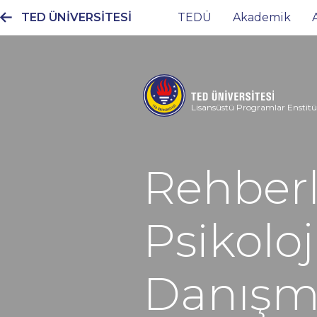
TED ÜNİVERSİTESİ
TEDÜ
Akademik
Ana
gezinti
menüsü
Lisansüstü Programlar Enstit
Rehber
Psikoloj
Danışm