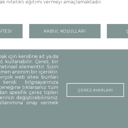
ak nitelikli eğitimi vermeyi amaçlamaktadır.
TESİ
KABUL KOŞULLARI
mak için kendine ait ya da
 kullanabilir. Çerez, bir
Korunması
Gizlilik Politikası
Sorumluluk Reddi
Açık Rıza
etinsel elementtir. Sizin
men anonim bir içeriktir.
irçok web sitesi bunları
kendi bilgisayarınıza
o:48 06420, Kolej Çankaya ANKARA
eneğine tıklarsanız tüm
ÇEREZ AYARLARI
an spesifik çerez tipleri
rinizi değiştirebilirsiniz.
ullanımına onay vermek
p