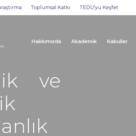
Araştırma
Toplumsal Katkı
TEDÜ'yü Keşfet
Hakkımızda
Akademik
Kabuller
üsü
lik ve
ik
anlık